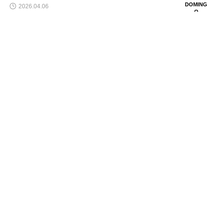
DOMING
2026.04.06
O
CURRENT ISSUE
海に囲まれた島・沖縄より情報を発信していきます。

ARTS & CRAFT