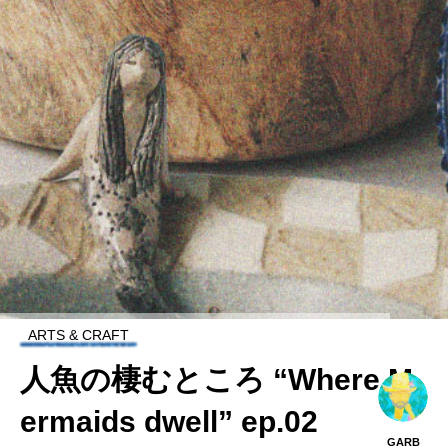
ARTS & CRAFT
人魚の棲むところ “Where M
Erosion “SEA LINE,LAND LI
Shell ginger 沖縄らしい香
岩田智子 陶展 “マレの庭に
O’Tru no Trus Solo Exhibitio
ermaids dwell” ep.02
NE”
りの正体
て”
n 2025 [ CURRENT/03]
GARB